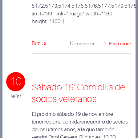
5172,5173,5174,5175,5176,5177,5179,5178
limit=”39″ link=”image” width=”160″
height=”160″]
0
Familia
comments
Read more
10
Sábado 19: Comidilla de
NOV
socios veteranos
El próximo sábado 19 de noviembre
tenemos una comida/encuentro de socios
de los últimos años, a la que también
vendrá Oriol Cervera. El plan es: 13:30