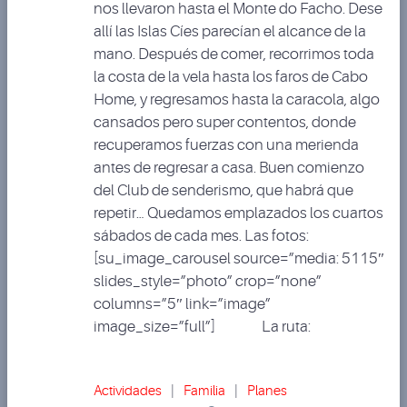
nos llevaron hasta el Monte do Facho. Dese
allí las Islas Cíes parecían el alcance de la
mano. Después de comer, recorrimos toda
la costa de la vela hasta los faros de Cabo
Home, y regresamos hasta la caracola, algo
cansados pero super contentos, donde
recuperamos fuerzas con una merienda
antes de regresar a casa. Buen comienzo
del Club de senderismo, que habrá que
repetir… Quedamos emplazados los cuartos
sábados de cada mes. Las fotos:
[su_image_carousel source=”media: 5115″
slides_style=”photo” crop=”none”
columns=”5″ link=”image”
image_size=”full”] La ruta:
Actividades
|
Familia
|
Planes