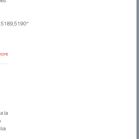
nes
,5189,5190″
more
a la
n
lia