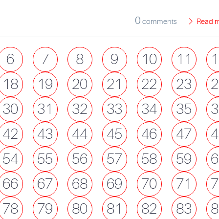
0
comments
Read 
6
7
8
9
10
11
1
18
19
20
21
22
23
2
30
31
32
33
34
35
3
42
43
44
45
46
47
4
54
55
56
57
58
59
6
66
67
68
69
70
71
7
78
79
80
81
82
83
8