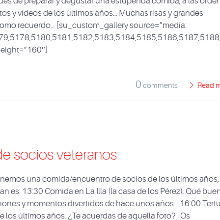
ués de preparar y degustar una estupenda comida, a las orde
fotos y vídeos de los últimos años… Muchas risas y grandes
 como recuerdo… [su_custom_gallery source=”media:
79,5178,5180,5181,5182,5183,5184,5185,5186,5187,5188
 height=”160″]
0
comments
Read 
de socios veteranos
nemos una comida/encuentro de socios de los últimos años, 
an es: 13:30 Comida en La Illa (la casa de los Pérez). Qué bue
iones y momentos divertidos de hace unos años… 16:00 Tertu
de los últimos años. ¿Te acuerdas de aquella foto? Os