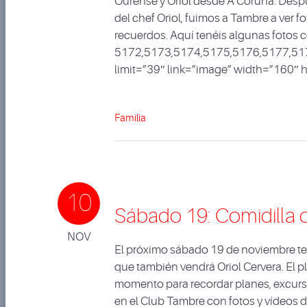
Ourense y Oriol desde A Coruña. Desp
del chef Oriol, fuimos a Tambre a ver 
recuerdos. Aquí tenéis algunas fotos
5172,5173,5174,5175,5176,5177,51
limit=”39″ link=”image” width=”160″
Familia
10
Sábado 19: Comidilla 
NOV
El próximo sábado 19 de noviembre te
que también vendrá Oriol Cervera. El pl
momento para recordar planes, excurs
en el Club Tambre con fotos y vídeos 