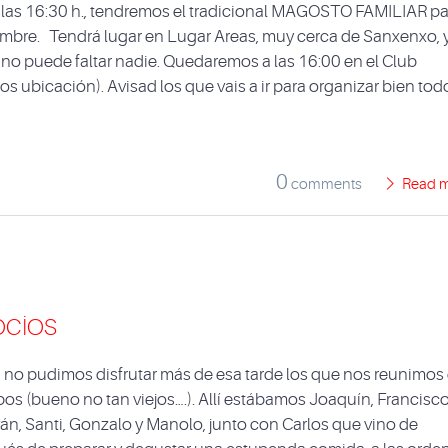
 las 16:30 h., tendremos el tradicional MAGOSTO FAMILIAR pa
Tambre. Tendrá lugar en Lugar Areas, muy cerca de Sanxenxo, y
 no puede faltar nadie. Quedaremos a las 16:00 en el Club
os ubicación). Avisad los que vais a ir para organizar bien tod
0
comments
Read 
ocios
o, no pudimos disfrutar más de esa tarde los que nos reunimos
empos (bueno no tan viejos….). Allí estábamos Joaquín, Francisco
ván, Santi, Gonzalo y Manolo, junto con Carlos que vino de