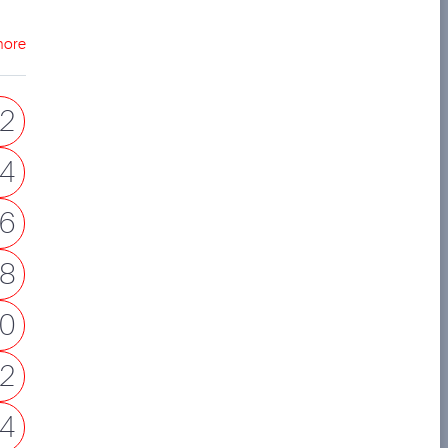
more
2
4
6
8
0
2
4