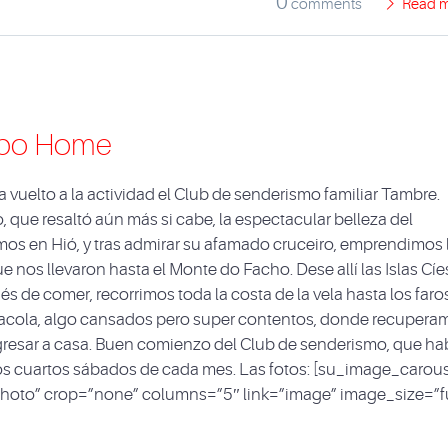
0
comments
Read 
Cabo Home
vuelto a la actividad el Club de senderismo familiar Tambre.
 que resaltó aún más si cabe, la espectacular belleza del
amos en Hió, y tras admirar su afamado cruceiro, emprendimos 
 nos llevaron hasta el Monte do Facho. Dese allí las Islas Cíe
s de comer, recorrimos toda la costa de la vela hasta los faro
racola, algo cansados pero super contentos, donde recupera
gresar a casa. Buen comienzo del Club de senderismo, que ha
s cuartos sábados de cada mes. Las fotos: [su_image_carou
hoto” crop=”none” columns=”5″ link=”image” image_size=”fu