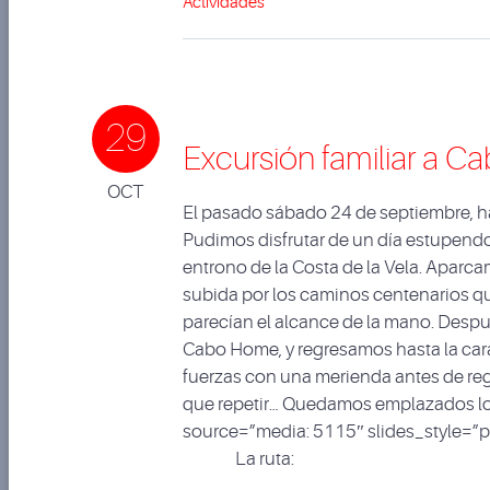
Actividades
29
Excursión familiar a 
OCT
El pasado sábado 24 de septiembre, ha 
Pudimos disfrutar de un día estupendo,
entrono de la Costa de la Vela. Aparc
subida por los caminos centenarios que
parecían el alcance de la mano. Despué
Cabo Home, y regresamos hasta la ca
fuerzas con una merienda antes de re
que repetir… Quedamos emplazados lo
source=”media: 5115″ slides_style=”p
La ruta: