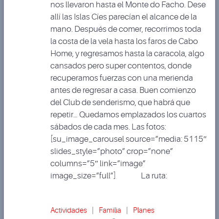
nos llevaron hasta el Monte do Facho. Dese
allí las Islas Cíes parecían el alcance de la
mano. Después de comer, recorrimos toda
la costa de la vela hasta los faros de Cabo
Home, y regresamos hasta la caracola, algo
cansados pero super contentos, donde
recuperamos fuerzas con una merienda
antes de regresar a casa. Buen comienzo
del Club de senderismo, que habrá que
repetir… Quedamos emplazados los cuartos
sábados de cada mes. Las fotos:
[su_image_carousel source=”media: 5115″
slides_style=”photo” crop=”none”
columns=”5″ link=”image”
image_size=”full”] La ruta:
Actividades
|
Familia
|
Planes