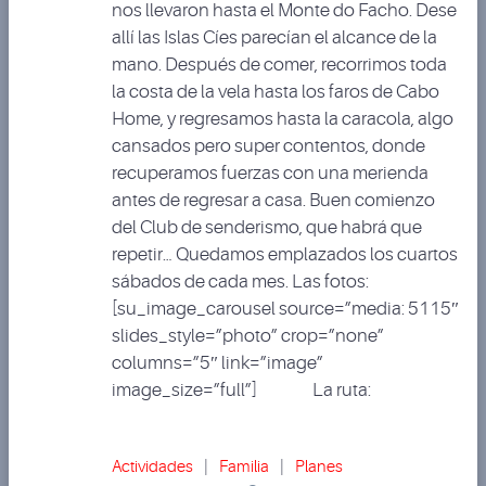
nos llevaron hasta el Monte do Facho. Dese
allí las Islas Cíes parecían el alcance de la
mano. Después de comer, recorrimos toda
la costa de la vela hasta los faros de Cabo
Home, y regresamos hasta la caracola, algo
cansados pero super contentos, donde
recuperamos fuerzas con una merienda
antes de regresar a casa. Buen comienzo
del Club de senderismo, que habrá que
repetir… Quedamos emplazados los cuartos
sábados de cada mes. Las fotos:
[su_image_carousel source=”media: 5115″
slides_style=”photo” crop=”none”
columns=”5″ link=”image”
image_size=”full”] La ruta:
Actividades
|
Familia
|
Planes