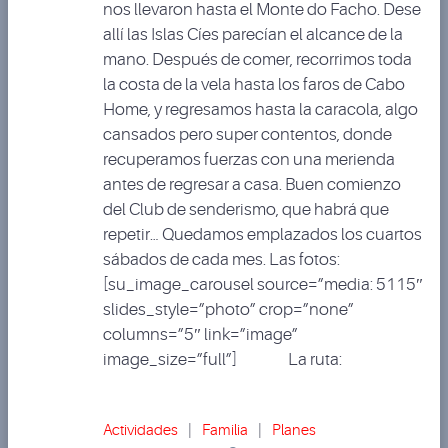
nos llevaron hasta el Monte do Facho. Dese
allí las Islas Cíes parecían el alcance de la
mano. Después de comer, recorrimos toda
la costa de la vela hasta los faros de Cabo
Home, y regresamos hasta la caracola, algo
cansados pero super contentos, donde
recuperamos fuerzas con una merienda
antes de regresar a casa. Buen comienzo
del Club de senderismo, que habrá que
repetir… Quedamos emplazados los cuartos
sábados de cada mes. Las fotos:
[su_image_carousel source=”media: 5115″
slides_style=”photo” crop=”none”
columns=”5″ link=”image”
image_size=”full”] La ruta:
Actividades
|
Familia
|
Planes