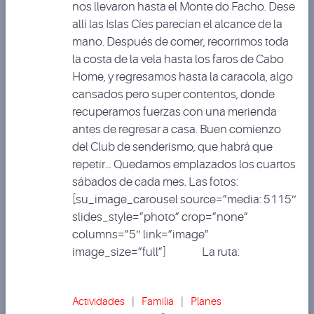
nos llevaron hasta el Monte do Facho. Dese
allí las Islas Cíes parecían el alcance de la
mano. Después de comer, recorrimos toda
la costa de la vela hasta los faros de Cabo
Home, y regresamos hasta la caracola, algo
cansados pero super contentos, donde
recuperamos fuerzas con una merienda
antes de regresar a casa. Buen comienzo
del Club de senderismo, que habrá que
repetir… Quedamos emplazados los cuartos
sábados de cada mes. Las fotos:
[su_image_carousel source=”media: 5115″
slides_style=”photo” crop=”none”
columns=”5″ link=”image”
image_size=”full”] La ruta:
Actividades
|
Familia
|
Planes