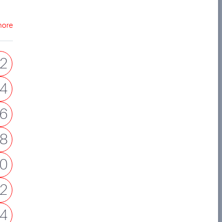
more
2
4
6
8
0
2
4