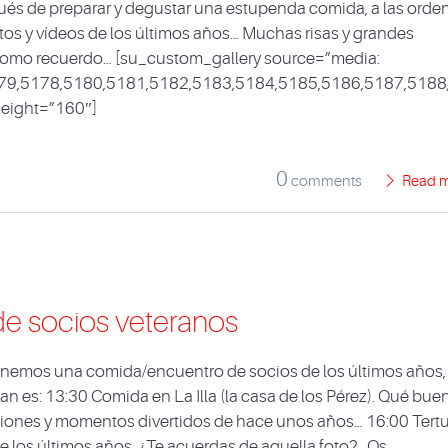
ués de preparar y degustar una estupenda comida, a las orde
fotos y vídeos de los últimos años… Muchas risas y grandes
 como recuerdo… [su_custom_gallery source=”media:
79,5178,5180,5181,5182,5183,5184,5185,5186,5187,5188
 height=”160″]
0
comments
Read 
de socios veteranos
nemos una comida/encuentro de socios de los últimos años, 
an es: 13:30 Comida en La Illa (la casa de los Pérez). Qué bue
iones y momentos divertidos de hace unos años… 16:00 Tertu
de los últimos años. ¿Te acuerdas de aquella foto? Os