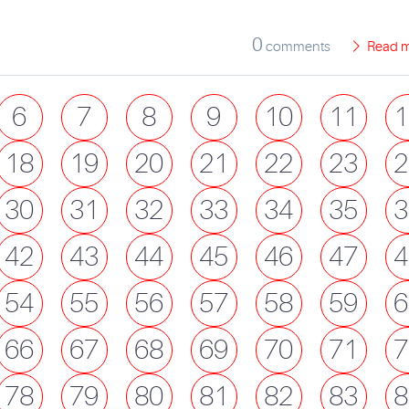
0
comments
Read 
6
7
8
9
10
11
1
18
19
20
21
22
23
2
30
31
32
33
34
35
3
42
43
44
45
46
47
4
54
55
56
57
58
59
6
66
67
68
69
70
71
7
78
79
80
81
82
83
8