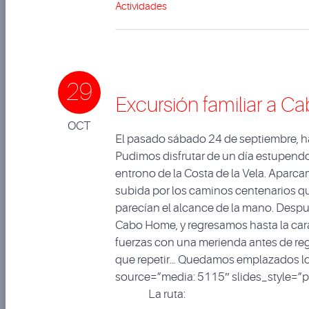
Actividades
29
Excursión familiar a 
OCT
El pasado sábado 24 de septiembre, ha 
Pudimos disfrutar de un día estupendo,
entrono de la Costa de la Vela. Aparc
subida por los caminos centenarios que
parecían el alcance de la mano. Despué
Cabo Home, y regresamos hasta la ca
fuerzas con una merienda antes de re
que repetir… Quedamos emplazados lo
source=”media: 5115″ slides_style=”p
La ruta: