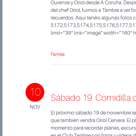
Ourense y Oriol desde A Coruña. Desp
del chef Oriol, fuimos a Tambre a ver 
recuerdos. Aquí tenéis algunas fotos
5172,5173,5174,5175,5176,5177,51
limit=”39″ link=”image” width=”160″
Familia
10
Sábado 19: Comidilla 
NOV
El próximo sábado 19 de noviembre te
que también vendrá Oriol Cervera. El pl
momento para recordar planes, excurs
en el Club Tambre con fotos y vídeos 