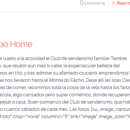
0
comments
Read 
Cabo Home
vuelto a la actividad el Club de senderismo familiar Tambre.
 que resaltó aún más si cabe, la espectacular belleza del
amos en Hió, y tras admirar su afamado cruceiro, emprendimos 
 nos llevaron hasta el Monte do Facho. Dese allí las Islas Cíe
s de comer, recorrimos toda la costa de la vela hasta los faro
racola, algo cansados pero super contentos, donde recupera
gresar a casa. Buen comienzo del Club de senderismo, que ha
s cuartos sábados de cada mes. Las fotos: [su_image_carou
hoto” crop=”none” columns=”5″ link=”image” image_size=”fu