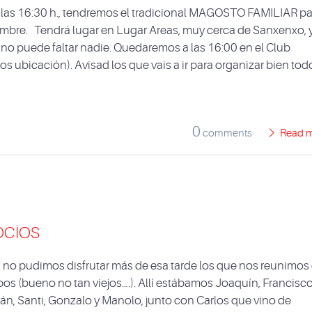
 las 16:30 h., tendremos el tradicional MAGOSTO FAMILIAR pa
Tambre. Tendrá lugar en Lugar Areas, muy cerca de Sanxenxo, y
 no puede faltar nadie. Quedaremos a las 16:00 en el Club
os ubicación). Avisad los que vais a ir para organizar bien tod
0
comments
Read 
ocios
o, no pudimos disfrutar más de esa tarde los que nos reunimos
empos (bueno no tan viejos….). Allí estábamos Joaquín, Francisco
ván, Santi, Gonzalo y Manolo, junto con Carlos que vino de