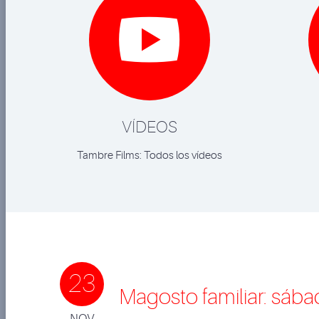

VÍDEOS
Tambre Films: Todos los vídeos
23
Magosto familiar: sáb
NOV