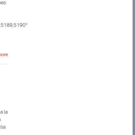
nes
,5189,5190″
more
a la
n
lia