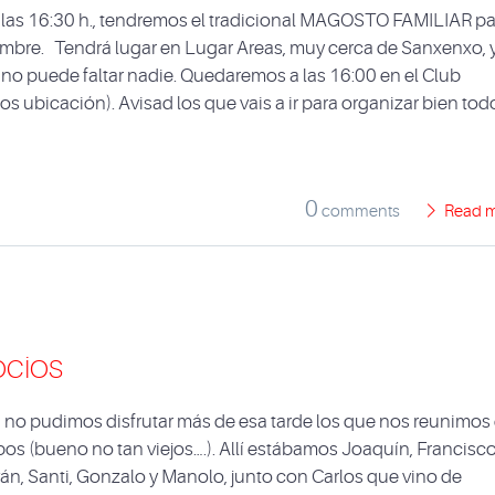
 las 16:30 h., tendremos el tradicional MAGOSTO FAMILIAR pa
Tambre. Tendrá lugar en Lugar Areas, muy cerca de Sanxenxo, y
 no puede faltar nadie. Quedaremos a las 16:00 en el Club
os ubicación). Avisad los que vais a ir para organizar bien tod
0
comments
Read 
ocios
o, no pudimos disfrutar más de esa tarde los que nos reunimos
empos (bueno no tan viejos….). Allí estábamos Joaquín, Francisco
ván, Santi, Gonzalo y Manolo, junto con Carlos que vino de