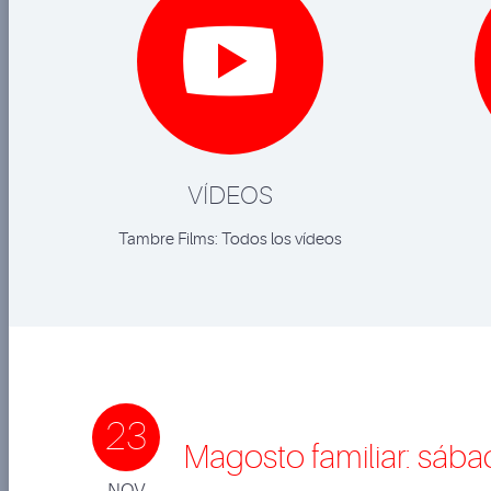

VÍDEOS
Tambre Films: Todos los vídeos
23
Magosto familiar: sáb
NOV