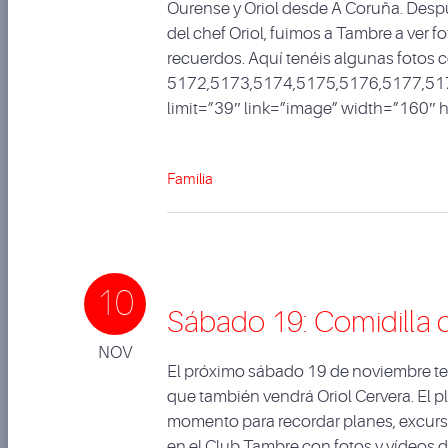
Ourense y Oriol desde A Coruña. Desp
del chef Oriol, fuimos a Tambre a ver 
recuerdos. Aquí tenéis algunas fotos
5172,5173,5174,5175,5176,5177,51
limit=”39″ link=”image” width=”160″
Familia
10
Sábado 19: Comidilla 
NOV
El próximo sábado 19 de noviembre te
que también vendrá Oriol Cervera. El pl
momento para recordar planes, excurs
en el Club Tambre con fotos y vídeos 