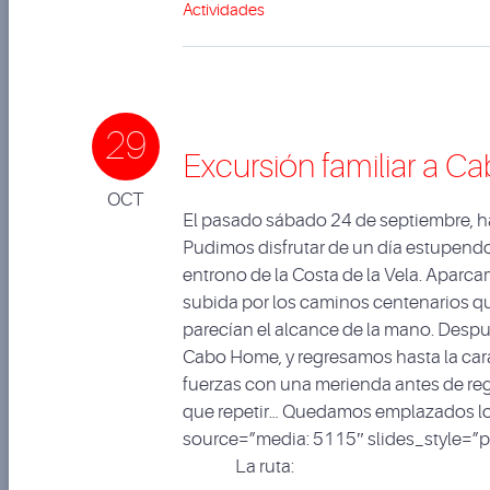
Actividades
29
Excursión familiar a 
OCT
El pasado sábado 24 de septiembre, ha 
Pudimos disfrutar de un día estupendo,
entrono de la Costa de la Vela. Aparc
subida por los caminos centenarios que
parecían el alcance de la mano. Despué
Cabo Home, y regresamos hasta la ca
fuerzas con una merienda antes de re
que repetir… Quedamos emplazados lo
source=”media: 5115″ slides_style=”p
La ruta: