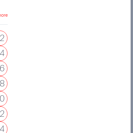
more
2
4
6
8
0
2
4