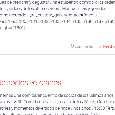
ués de preparar y degustar una estupenda comida, a las orde
fotos y vídeos de los últimos años… Muchas risas y grandes
 como recuerdo… [su_custom_gallery source=”media:
79,5178,5180,5181,5182,5183,5184,5185,5186,5187,5188
 height=”160″]
0
comments
Read 
de socios veteranos
nemos una comida/encuentro de socios de los últimos años, 
an es: 13:30 Comida en La Illa (la casa de los Pérez). Qué bue
iones y momentos divertidos de hace unos años… 16:00 Tertu
de los últimos años. ¿Te acuerdas de aquella foto? Os