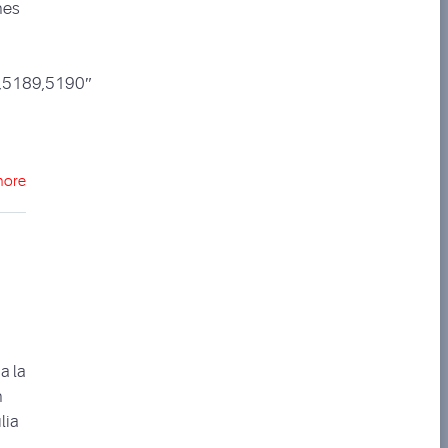
nes
,5189,5190″
more
a la
n
lia