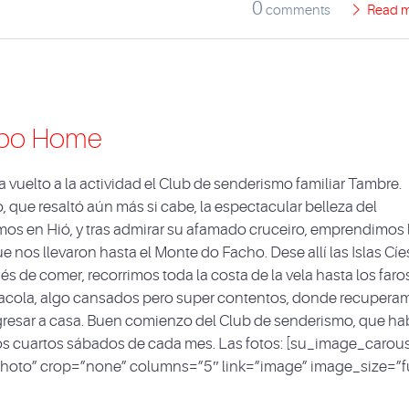
0
comments
Read 
Cabo Home
vuelto a la actividad el Club de senderismo familiar Tambre.
 que resaltó aún más si cabe, la espectacular belleza del
amos en Hió, y tras admirar su afamado cruceiro, emprendimos 
 nos llevaron hasta el Monte do Facho. Dese allí las Islas Cíe
s de comer, recorrimos toda la costa de la vela hasta los faro
racola, algo cansados pero super contentos, donde recupera
gresar a casa. Buen comienzo del Club de senderismo, que ha
s cuartos sábados de cada mes. Las fotos: [su_image_carou
hoto” crop=”none” columns=”5″ link=”image” image_size=”fu