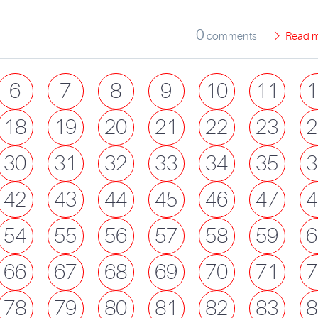
0
comments
Read 
6
7
8
9
10
11
1
18
19
20
21
22
23
2
30
31
32
33
34
35
3
42
43
44
45
46
47
4
54
55
56
57
58
59
6
66
67
68
69
70
71
7
78
79
80
81
82
83
8