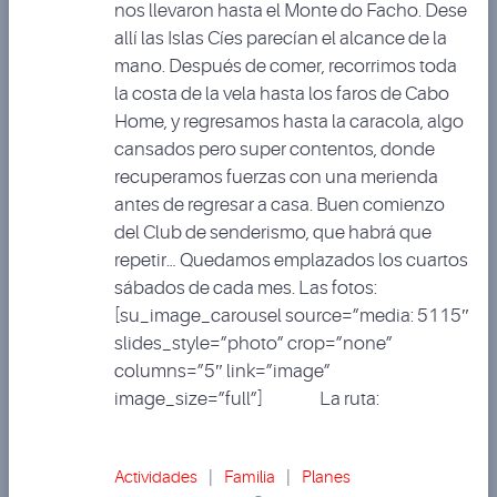
nos llevaron hasta el Monte do Facho. Dese
allí las Islas Cíes parecían el alcance de la
mano. Después de comer, recorrimos toda
la costa de la vela hasta los faros de Cabo
Home, y regresamos hasta la caracola, algo
cansados pero super contentos, donde
recuperamos fuerzas con una merienda
antes de regresar a casa. Buen comienzo
del Club de senderismo, que habrá que
repetir… Quedamos emplazados los cuartos
sábados de cada mes. Las fotos:
[su_image_carousel source=”media: 5115″
slides_style=”photo” crop=”none”
columns=”5″ link=”image”
image_size=”full”] La ruta:
Actividades
|
Familia
|
Planes