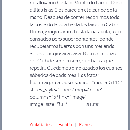
nos llevaron hasta el Monte do Facho. Dese
allí las Islas Cíes parecían el alcance de la
mano. Después de comer, recorrimos toda
la costa de la vela hasta los faros de Cabo
Home, y regresamos hasta la caracola, algo
cansados pero super contentos, donde
recuperamos fuerzas con una merienda
antes de regresar a casa. Buen comienzo
del Club de senderismo, que habrá que
repetir… Quedamos emplazados los cuartos
sábados de cada mes. Las fotos:
[su_image_carousel source=”media: 5115″
slides_style=”photo” crop=”none”
columns=”5″ link=”image”
image_size=”full”] La ruta:
Actividades
|
Familia
|
Planes